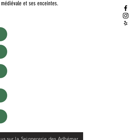
e médiévale et ses enceintes.
lus sur la Seignererie des Adhémar