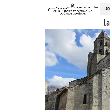
AC
La