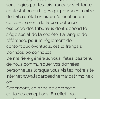
sont régies par les lois françaises et toute
contestation ou litiges qui pourraient naître
de l’interprétation ou de l’exécution de
celles-ci seront de la compétence
exclusive des tribunaux dont dépend le
siège social de la société. La langue de
référence, pour le règlement de
contentieux éventuels, est le français.
Données personnelles :
De manière générale, vous n’êtes pas tenu
de nous communiquer vos données
personnelles lorsque vous visitez notre site
Internet
www.lagardeadhemarpatrimoine.c
om
.
Cependant, ce principe comporte
certaines exceptions. En effet, pour
certains services proposés par notre site,
vous pouvez être amenés à nous
communiquer certaines données telles
que : votre nom, votre fonction, le nom de
votre société, votre adresse électronique,
et votre numéro de téléphone. Tel est le
cas lorsque vous remplissez le formulaire