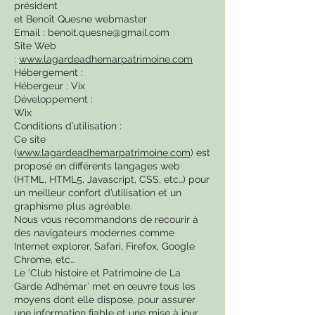
président
et Benoît Quesne webmaster
Email :
benoit.quesne@gmail.com
Site Web
:
www.
lagardeadhemarpatrimoine.com
Hébergement :
Hébergeur : Vix
Développement :
Wix
Conditions d’utilisation :
Ce site
(
www.lagardeadhemarpatrimoine.com
) est
proposé en différents langages web
(HTML, HTML5, Javascript, CSS, etc…) pour
un meilleur confort d’utilisation et un
graphisme plus agréable.
Nous vous recommandons de recourir à
des navigateurs modernes comme
Internet explorer, Safari, Firefox, Google
Chrome, etc…
Le ‘Club histoire et Patrimoine de La
Garde Adhémar’ met en œuvre tous les
moyens dont elle dispose, pour assurer
une information fiable et une mise à jour