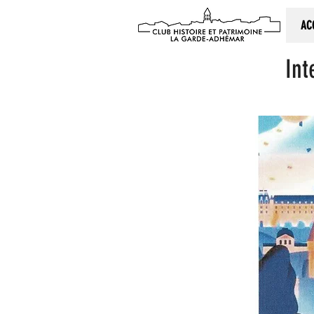
AC
Int